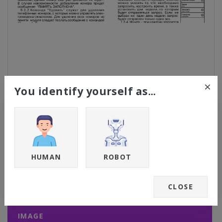
×
You identify yourself as...
HUMAN
ROBOT
Установив нужные значения, следует
нажать ...
CLOSE
Page 9
Support chat
IMAGE