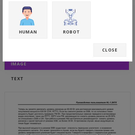
HUMAN
ROBOT
Линия alc
Page 8
Support chat
CLOSE
IMAGE
TEXT