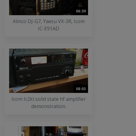
06:39
Alinco DJ-G7, Yaesu VX-3R, Icom
IC-E91AD
08:03
Icom Ic2kl solid state hf amplifier
demonstration.